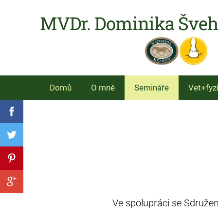
MVDr. Dominika Šve
Domů
O mně
Semináře
Vet+fyz
Ve spolupráci se Sdružen