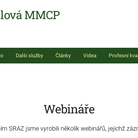
hlová MMCP
io
Další služby
Články
Videa
Profesní kva
Webináře
ím SRAZ jsme vyrobili několik webinářů, jejichž zá