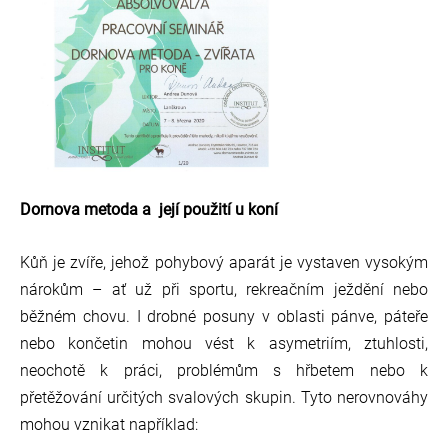
Dornova metoda a její použití u koní
Kůň je zvíře, jehož pohybový aparát je vystaven vysokým
nárokům – ať už při sportu, rekreačním ježdění nebo
běžném chovu. I drobné posuny v oblasti pá
nve, páteře
neb
o končetin mohou vést k asymetriím, ztuhlosti,
neochotě k práci, problémům s hřbetem nebo k
přetěžování určitých s
valových skupin.
Tyto nerovnováhy
mohou vznikat například: