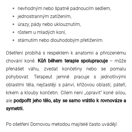
nevhodným nebo špatně padnoucím sedlem,
jednostranným zatížením,
úrazy, pády nebo uklouznutím,
růstem u mladých koní,
stárnutím nebo dlouhodobým přetížením.
Ošetření probíhá s respektem k anatomii a přirozenému
chování koně.
Kůň během terapie spolupracuje
– může
přenášet váhu, zvedat končetiny nebo se pomalu
pohybovat. Terapeut jemně pracuje s jednotlivými
oblastmi těla, nejčastěji s pánví, křížovou oblastí, páteří,
krkem a klouby končetin.
Cílem není „opravit“ koně silou,
ale
podpořit jeho tělo, aby se samo vrátilo k rovnováze a
symetrii.
Po ošetření Dornovou metodou majitelé často uvádějí: