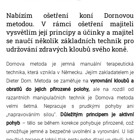
Nabízím ošetření koní Dornovou
metodou. V rámci ošetření majiteli
vysvětlím její principy a účinky a majitel
se naučí několik základních technik pro
udržování zdravých kloubů svého koně.
Dornova metoda je jemná manuální terapeutická
technika, která vznikla v Německu.
Jejím zakladatelem je
Dieter Dorn. Metoda se zaměřuje na
vyrovnání kloubů a
obratlů do jejich přirozené
polohy,
ale n
a rozdíl od
razantních manipulačních technik je Dornova metoda
velmi šetrná. Nepracuje s prudkými pohyby ani
„napravováním silou“.
Důležitým principem je aktivní
pohyb
– tělo se během korekce pohybuje přirozeně, což
umožňuje jemné a bezpečné uvolnění a vyrovnání. U lidí
používá t
erapeut lehký tlak prsty nebo dlaní ve chvíli, kdy