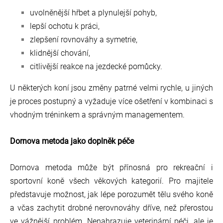
uvolněnější hřbet a plynulejší pohyb,
lepší ochotu k práci,
zlepšení rovnováhy a symetrie,
klidnější chování,
citlivější reakce na jezdecké pomůcky.
U některých koní jsou změny patrné velmi rychle, u jiných
je proces postupný a vyžaduje více ošetření v kombinaci s
vhodným tréninkem a správným managementem.
Dornova metoda jako doplněk péče
Dornova metoda může být přínosná pro rekreační i
sportovní koně všech věkových kategorií. Pro majitele
představuje možnost, jak lépe porozumět tělu svého koně
a včas zachytit drobné nerovnováhy dříve, než přerostou
ve vážn
ější problém. N
enahrazuje veterinární péči, ale je