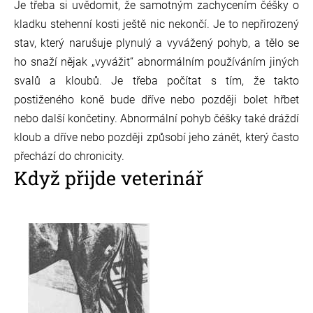
Je třeba si uvědomit, že samotným zachycením čéšky o
kladku stehenní kosti ještě nic nekončí. Je to nepřirozený
stav, který narušuje plynulý a vyvážený pohyb, a tělo se
ho snaží nějak „vyvážit“ abnormálním používáním jiných
svalů a kloubů. Je třeba počítat s tím, že takto
postiženého koně bude dříve nebo později bolet hřbet
nebo další končetiny. Abnormální pohyb čéšky také dráždí
kloub a dříve nebo později způsobí jeho zánět, který často
přechází do chronicity.
Když přijde veterinář