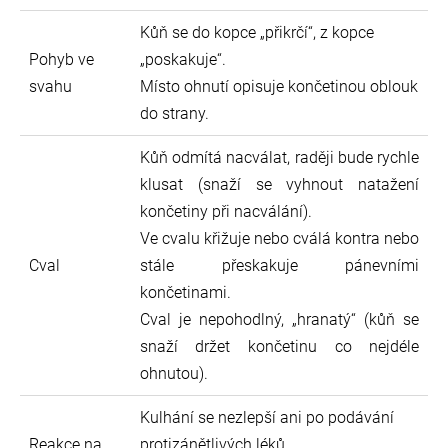
Kůň se do kopce „přikrčí“, z kopce
Pohyb ve
„poskakuje“.
svahu
Místo ohnutí opisuje končetinou oblouk
do strany.
Kůň odmítá nacválat, raději bude rychle
klusat (snaží se vyhnout natažení
končetiny při nacválání).
Ve cvalu křižuje nebo cválá kontra nebo
Cval
stále přeskakuje pánevními
končetinami.
Cval je nepohodlný, „hranatý“ (kůň se
snaží držet končetinu co nejdéle
ohnutou).
Kulhání se nezlepší ani po podávání
Reakce na
protizánětlivých léků.