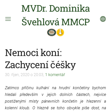
MVDr. Dominika
Švehlová MMCP
Nemoci koní:
Zachycení čéšky
30. říjen, 2020 o 20:03,
1 komentář
Zatímco příčinu kulhání na hrudní končetiny bychom
hledali především v jejich dolních částech, nejvíce
postiženými místy pánevních končetin je hlezenní a
kolenní kloub. O hlezně se toho obvykle píše dost, na