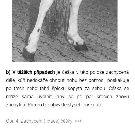
b) V těžších případech
je čéška v této poloze zachycená
déle, kůň nedokáže ohnout nohu bez pomoci, poskakuje
po třech nebo tahá špičku kopyta za sebou. Čéška se
může sama uvolnit, aby se po pár krocích znovu
zachytila. Přitom lze obvykle slyšet lousknutí.
Obr. 4: Zachycení (fixace) čéšky. >>>