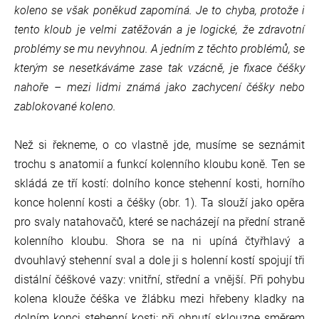
koleno se však poněkud zapomíná. Je to chyba, protože i
tento kloub je velmi zatěžován a je logické, že zdravotní
problémy se mu nevyhnou. A jedním z těchto problémů, se
kterým se nesetkáváme zase tak vzácně, je fixace čéšky
nahoře – mezi lidmi známá jako zachycení čéšky nebo
zablokované koleno.
Než si řekneme, o co vlastně jde, musíme se seznámit
trochu s anatomií a funkcí kolenního kloubu koně. Ten se
skládá ze tří kostí: dolního konce stehenní kosti, horního
konce holenní kosti a čéšky (obr. 1). Ta slouží jako opěra
pro svaly natahovačů, které se nacházejí na přední straně
kolenního kloubu. Shora se na ni upíná čtyřhlavý a
dvouhlavý stehenní sval a dole ji s holenní kostí spojují tři
distální čéškové vazy: vnitřní, střední a vnější. Při pohybu
kolena klouže čéška ve žlábku mezi hřebeny kladky na
dolním konci stehenní kosti; při ohnutí sklouzne směrem