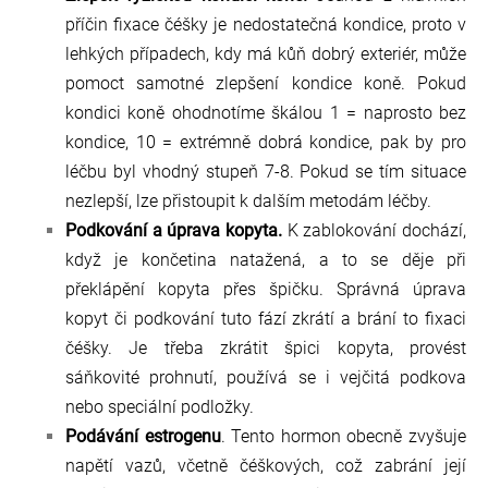
příčin fixace čéšky je nedostatečná kondice, proto v
lehkých případech, kdy má kůň dobrý exteriér, může
pomoct samotné zlepšení kondice koně. Pokud
kondici koně ohodnotíme škálou 1 = naprosto bez
kondice, 10 = extrémně dobrá kondice, pak by pro
léčbu byl vhodný stupeň 7-8. Pokud se tím situace
nezlepší, lze přistoupit k dalším metodám léčby.
Podkování a úprava kopyta.
K zablokování dochází,
když je končetina natažená, a to se děje při
překlápění kopyta přes špičku. Správná úprava
kopyt či podkování tuto fází zkrátí a brání to fixaci
čéšky. Je třeba zkrátit špici kopyta, provést
sáňkovité prohnutí, používá se i vejčitá podkova
nebo speciální podložky.
Podávání estrogenu
. Tento hormon obecně zvyšuje
napětí vazů, včetně čéškových, což zabrání její