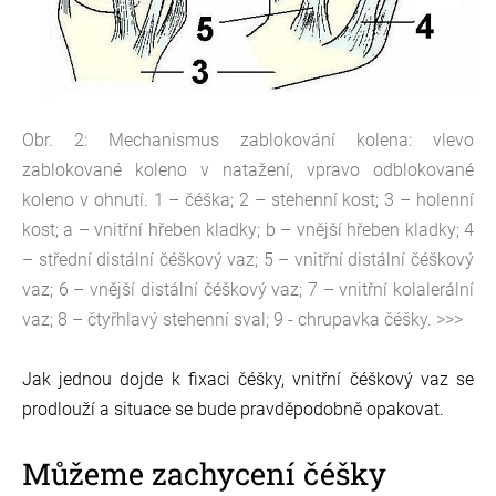
Obr. 2: Mechanismus zablokování kolena: vlevo
zablokované koleno v natažení, vpravo odblokované
koleno v ohnutí. 1 – čéška; 2 – stehenní kost; 3 – holenní
kost; a – vnitřní hřeben kladky; b – vnější hřeben kladky; 4
– střední distální čéškový vaz; 5 – vnitřní distální čéškový
vaz; 6 – vnější distální čéškový vaz; 7 – vnitřní kolalerální
vaz; 8 – čtyřhlavý stehenní sval; 9 - chrupavka čéšky. >>>
Jak jednou dojde k fixaci čéšky, vnitřní čéškový vaz se
prodlouží a situace se bude pravděpodobně opakovat.
Můžeme zachycení čéšky