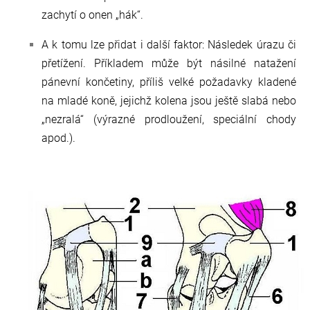
zachytí o onen „hák“.
A k tomu lze přidat i další faktor: Následek úrazu či
přetížení. Příkladem může být násilné natažení
pánevní končetiny, příliš velké požadavky kladené
na mladé koně, jejichž kolena jsou ještě slabá nebo
„nezralá“ (výrazné prodloužení, speciální chody
apod.).