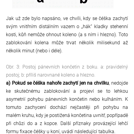
Jak už zde bylo napsáno, ve chvíli, kdy se čéška zachytí
svým vnitřním distálním vazem o „hák“ kladky stehenní
kosti, kůň nemůže ohnout koleno (a s ním i hlezno). Toto
zablokování kolena může trvat několik milisekund až
několik minut (nebo i déle).
Obr. 3: Postoj pánevních končetin z boku. a: pravidelný
postoj; b: příliš narovnané koleno a hlezno.
a) Pokud se čéška nahoře zachytí jen na chvilku
, nedojde
ke skutečnému zablokování a projeví se to lehkou
asymetrií pohybu pánevních končetin nebo kulháním. K
tomuto zachycení dochází nejčastěji při pohybu na
malém kruhu, kdy je postižená končetina uvnitř, popřípadě
při chůzi do a z kopce. Další příznaky provázející lehčí
formu fixace čéšky u koní, uvádí následující tabulka.