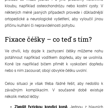
kloubu, například osteochondrózu nebo kostní cysty. V
některých méně jasných případech provede i důkladnější
ortopedické a neurologické vyšetření, aby vyloučil jinou
příčinu kulhání či nepravidelnosti pohybu.
Fixace čéšky – co teď s tím?
Ve chvíli, kdy dojde k zachycení čéšky můžeme nohu
potáhnout například vodítkem dopředu, aby se uvolnila.
Koně lze například bičem přimět k vyskočení dopředu
nebo s ním zacouvat; obojí obvykle čéšku uvolní.
Celou situaci je však třeba řádně řešit, aby nedošlo k
závažným komplikacím. V současné době existuje
několik metod léčby:
Zlepšit fyzickou kondici koně.
Jednou z hlavních