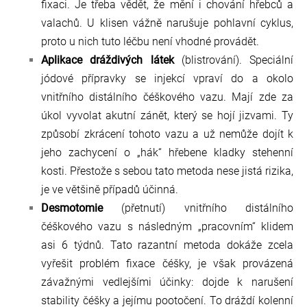
fixaci. Je třeba vědět, že mění i chování hřebců a
valachů. U klisen vážně narušuje pohlavní cyklus,
proto u nich tuto léčbu není vhodné provádět.
Aplikace dráždivých látek
(blistrování). Speciální
jódové přípravky se injekcí vpraví do a okolo
vnitřního distálního čéškového vazu. Mají zde za
úkol vyvolat akutní zánět, který se hojí jizvami. Ty
způsobí zkrácení tohoto vazu a už nemůže dojít k
jeho zachycení o „hák“ hřebene kladky stehenní
kosti. Přestože s sebou tato metoda nese jistá rizika,
je ve většině případů účinná.
Desmotomie
(přetnutí) vnitřního distálního
čéškového vazu s následným „pracovním“ klidem
asi 6 týdnů. Tato razantní metoda dokáže zcela
vyřešit problém fixace čéšky, je však provázená
závažnými vedlejšími účinky: dojde k narušení
stability čéšky a jejímu pootočení. To dráždí kolenní