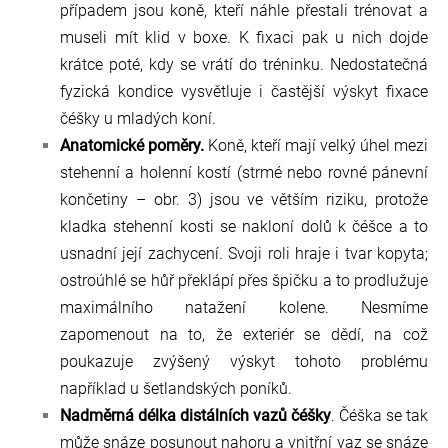
případem jsou koně, kteří náhle přestali trénovat a
museli mít klid v boxe. K fixaci pak u nich dojde
krátce poté, kdy se vrátí do tréninku. Nedostatečná
fyzická kondice vysvětluje i častější výskyt fixace
čéšky u mladých koní.
Anatomické poměry.
Koně, kteří mají velký úhel mezi
stehenní a holenní kostí (strmé nebo rovné pánevní
končetiny – obr. 3) jsou ve větším riziku, protože
kladka stehenní kosti se nakloní dolů k čéšce a to
usnadní její zachycení. Svoji roli hraje i tvar kopyta;
ostroúhlé se hůř překlápí přes špičku a to prodlužuje
maximálního natažení kolene. Nesmíme
zapomenout na to, že exteriér se dědí, na což
poukazuje zvýšený výskyt tohoto problému
například u šetlandských poníků.
Nadměrná délka distálních vazů čéšky
. Čéška se tak
může snáze posunout nahoru a vnitřní vaz se snáze