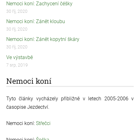
Nemoci koní: Zachycení čéšky
30 říj, 2020
Nemoci koní: Zánět kloubu
30 říj, 2020
Nemoci koní: Zánět kopytní škáry
30 říj, 2020
Ve výstavbě
7 srp, 2019
Nemoci koní
Tyto články vycházely přibližně v letech 2005-2006 v
časopise Jezdectví.
Nemoci koní:
Střečci
Nemoci koní:
Šoška