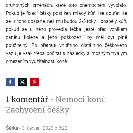
druhotných změnách, které toto onemocnění vyvolalo.
Pokud je fixací čéšky postižen mladý kůň, lze doufat, že
se z toho dostane, než mu budou 2-3 roky. I dospělý kůň,
pokud se u něho provedla léčba ještě před vznikem
zánětu kolene a jeho poškození, by měl být plně
použitelný. Po přetnutí vnitřního distálního čéškového
vazu je však třeba počítat s následky a možným trvalým
omezením využitelnosti koně.
1 komentář
- Nemoci koní:
Zachycení čéšky
Šárka
- 3. červen, 2023 o 8:22