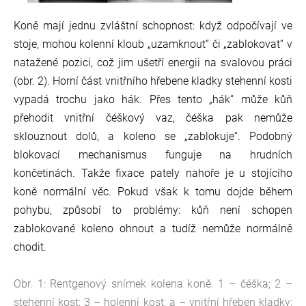
Koně mají jednu zvláštní schopnost: když odpočívají ve
stoje, mohou kolenní kloub „uzamknout“ či „zablokovat“ v
natažené pozici, což jim ušetří energii na svalovou práci
(obr. 2). Horní část vnitřního hřebene kladky stehenní kosti
vypadá trochu jako hák. Přes tento „hák“ může kůň
přehodit vnitřní čéškový vaz, čéška pak nemůže
sklouznout dolů, a koleno se „zablokuje“. Podobný
blokovací mechanismus funguje na hrudních
končetinách. Takže fixace pately nahoře je u stojícího
koně normální věc. Pokud však k tomu dojde během
pohybu, způsobí to problémy: kůň není schopen
zablokované koleno ohnout
a tudíž nemůže normálně
chodit.
Obr. 1: Rentgenový snímek kolena koně. 1 – čéška; 2 –
stehenní kost; 3 – holenní kost; a – vnitřní hřeben kladky;