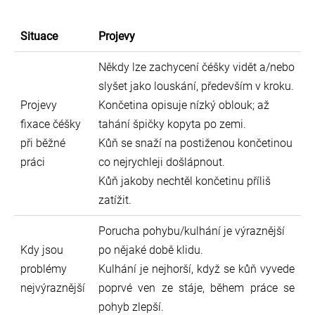
Situace
Projevy
Někdy lze zachycení čéšky vidět a/nebo
slyšet jako louskání, především v kroku.
Projevy
Končetina opisuje nízký oblouk; až
fixace čéšky
tahání špičky kopyta po zemi.
při běžné
Kůň se snaží na postiženou končetinou
práci
co nejrychleji došlápnout.
Kůň jakoby nechtěl končetinu příliš
zatížit.
Porucha pohybu/kulhání je výraznější
Kdy jsou
po nějaké době klidu.
problémy
Kulhání je nejhorší, když se kůň vyvede
nejvýraznější
poprvé ven ze stáje, během práce se
pohyb zlepší.