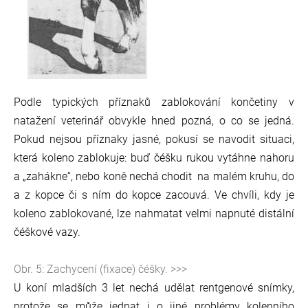
Podle typických příznaků zablokování končetiny v
natažení veterinář obvykle hned pozná, o co se jedná.
Pokud nejsou příznaky jasné, pokusí se navodit situaci,
která koleno zablokuje: buď čéšku rukou vytáhne nahoru
a „zahákne“, nebo koně nechá chodit na malém kruhu, do
a z kopce či s ním do kopce zacouvá. Ve chvíli, kdy je
koleno zablokované, lze nahmatat velmi napnuté distální
čéškové vazy.
Obr. 5: Zachycení (fixace) čéšky. >>>
U koní mladších 3 let nechá udělat rentgenové snímky,
protože se může jednat i o jiné problémy kolenního