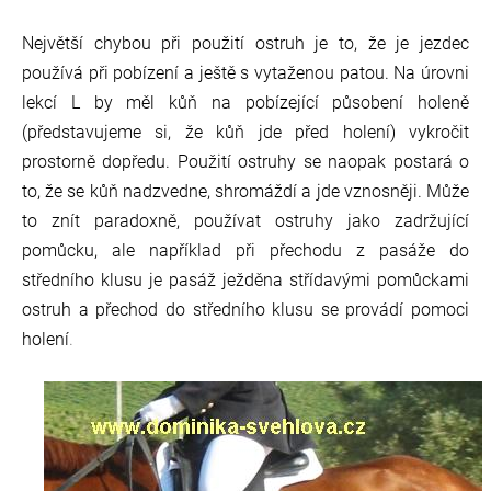
Největší chybou při použití ostruh je to, že je jezdec
používá při pobízení a ještě s vytaženou patou. Na úrovni
lekcí L by měl kůň na pobízející působení holeně
(představujeme si, že kůň jde před holení) vykročit
prostorně dopředu. Použití ostruhy se naopak postará o
to, že se kůň nadzvedne, shromáždí a jde vznosněji. Může
to znít paradoxně, používat ostruhy jako zadržující
pomůcku, ale například při přechodu z pasáže do
středního klusu je pasáž ježděna střídavými pomůckami
ostruh a přechod do středního klusu se provádí pomoci
holení
.