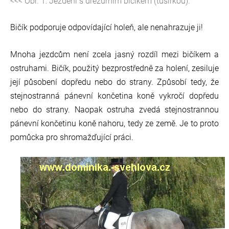
<<< Obr. 1: Ježdění s drezurním bičíkem (tušírkou).
Bičík podporuje odpovídající holeň, ale nenahrazuje ji!
Mnoha jezdcům není zcela jasný rozdíl mezi bičíkem a
ostruhami. Bičík, použitý bezprostředně za holení, zesiluje
její působení dopředu nebo do strany. Způsobí tedy, že
stejnostranná pánevní končetina koně vykročí dopředu
nebo do strany. Naopak ostruha zvedá stejnostrannou
pánevní končetinu koně nahoru, tedy ze země. Je to proto
pomůcka pro shromažďující práci.