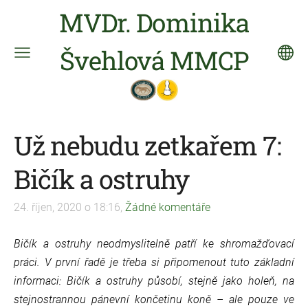
MVDr. Dominika
Švehlová MMCP
Už nebudu zetkařem 7:
Bičík a ostruhy
24. říjen, 2020 o 18:16,
Žádné komentáře
Bičík a ostruhy neodmyslitelně patří ke shromažďovací
práci. V první řadě je třeba si připomenout tuto základní
informaci: Bičík a ostruhy působí, stejně jako holeň, na
stejnostrannou pánevní končetinu koně – ale pouze ve