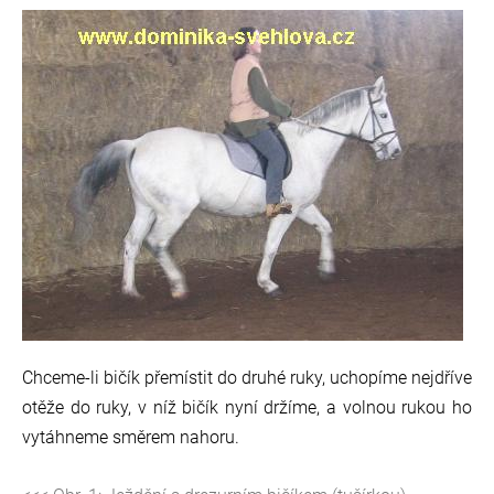
Chceme-li bičík přemístit do druhé ruky, uchopíme nejdříve
otěže do ruky, v níž bičík nyní držíme, a volnou rukou ho
vytáhneme směrem nahoru.