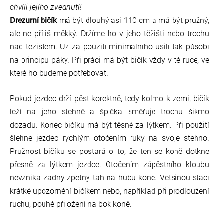
chvíli jejího zvednutí!
Drezurní bičík
má být dlouhý asi 110 cm a má být pružný,
ale ne příliš měkký. Držíme ho v jeho těžišti nebo trochu
nad těžištěm. Už za použití minimálního úsilí tak působí
na principu páky. Při práci má být bičík vždy v té ruce, ve
které ho budeme potřebovat.
Pokud jezdec drží pěst korektně, tedy kolmo k zemi, bičík
leží na jeho stehně a špička směřuje trochu šikmo
dozadu. Konec bičíku má být těsně za lýtkem. Při použití
šlehne jezdec rychlým otočením ruky na svoje stehno.
Pružnost bičíku se postará o to, že ten se koně dotkne
přesně za lýtkem jezdce. Otočením zápěstního kloubu
nevzniká žádný zpětný tah na hubu koně. Většinou stačí
krátké upozornění bičíkem nebo, například při prodloužení
ruchu, pouhé přiložení na bok koně.