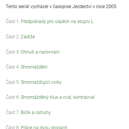
Tento seriál vycházel v časopise Jezdectví v roce 2005.
Část 1:
Předpoklady pro úspěch na stupni L
Část 2:
Zádrže
Část 3:
Ohnutí a narovnání
Část 4:
Shromáždění
Část 5:
Shromažďující cviky
Část 6:
Shromážděný klus a cval, kontracval
Část 7:
Bičík a ostruhy
Část 8:
Práce na dvou stopách