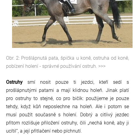
Obr. 2: Prošlápnutá pata, špička u koně, ostruha od koně,
pobízení holení - správné používání ostruh. >>>
Ostruhy
smí nosit pouze ti jezdci, kteří sedí s
prošlápnutými patami a mají klidnou holeň. Jinak platí
pro ostruhy to stejné, co pro bičík: použijeme je pouze
tehdy, když kůň neposlechne na holeň. Ale i potom se
musí použít současně s holení. Dobrý a citlivý jezdec
přitom rozlišuje přiložení ostruhy, čili „nechá koně, aby ji
ucítil“, a její přitlačení nebo píchnutí.