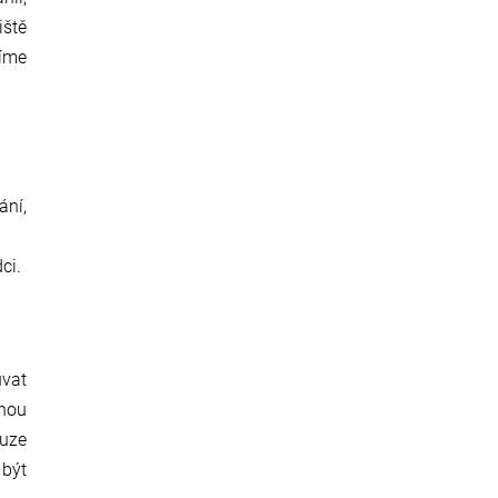
iště
míme
ání,
ci.
uvat
inou
ouze
 být