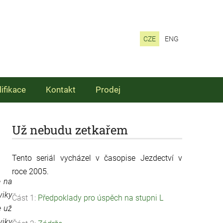
CZE
ENG
lifikace
Kontakt
Prodej
Už nebudu zetkařem
Tento seriál vycházel v časopise Jezdectví v
roce 2005.
e na
viky
Část 1:
Předpoklady pro úspěch na stupni L
e už
viky