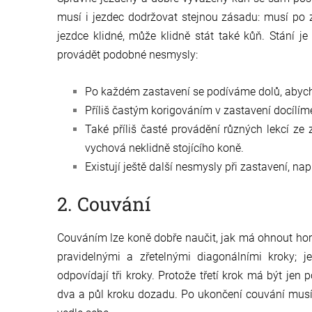
musí i jezdec dodržovat stejnou zásadu: musí po z
jezdce klidné, může klidně stát také kůň. Stání 
provádět podobné nesmysly:
Po každém zastavení se podíváme dolů, abychom
Příliš častým korigováním v zastavení docílíme
Také příliš časté provádění různých lekcí ze 
vychová neklidně stojícího koně.
Existují ještě další nesmysly při zastavení, na
2. Couvání
Couváním lze koně dobře naučit, jak má ohnout hor
pravidelnými a zřetelnými diagonálními kroky; 
odpovídají tři kroky. Protože třetí krok má být jen
dva a půl kroku dozadu. Po ukončení couvání musí 