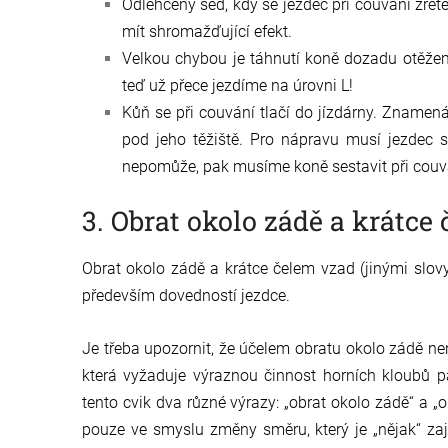
Odlehčený sed, kdy se jezdec při couvání zře
mít shromažďující efekt.
Velkou chybou je táhnutí koně dozadu otěžemi
teď už přece jezdíme na úrovni L!
Kůň se při couvání tlačí do jízdárny. Znamená 
pod jeho těžiště. Pro nápravu musí jezdec s
nepomůže, pak musíme koně sestavit při couvání 
3. Obrat okolo zádě a krátce
Obrat okolo zádě a krátce čelem vzad (jinými slov
především dovedností jezdce.
Je třeba upozornit, že účelem obratu okolo zádě nen
která vyžaduje výraznou činnost horních kloubů 
tento cvik dva různé výrazy: „obrat okolo zádě“ a „
pouze ve smyslu změny směru, který je „nějak“ zaj