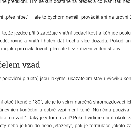
telně předkloní. Tím se kůň dostane na předek a couvání tak ne
 „přes hřbet“ – ale to bychom neměli provádět ani na úrovni 
to, že jezdec příliš zatěžuje vnitřní sedací kost a kůň jde posl
edět rovně a vnitřní holeň dát trochu více dozadu. Pokud an
jako pro cvik dovnitř plec, ale bez zatížení vnitřní strany!
 čelem vzad
y poloviční pirueta) jsou jakýmsi ukazatelem stavu výcviku ko
í otočit koně o 180°, ale je to velmi náročná shromažďovací le
pánevních končetin a dobré vzpřímení koně. Němčina používá
obrat na zádi“. Jaký je v tom rozdíl? Pokud vidíme obrat okolo 
etý nebo je kůň do něho „vtažený“, pak je formulace „okolo z