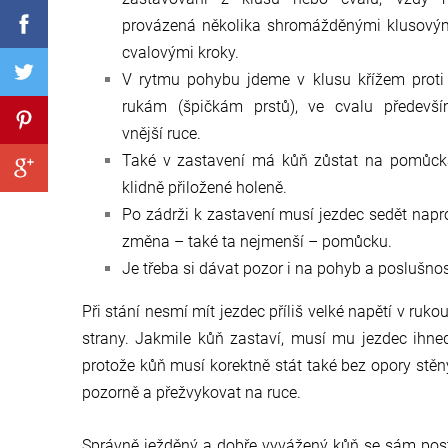
provázená několika shromážděnými klusový
cvalovými kroky.
V rytmu pohybu jdeme v klusu křížem prot
rukám (špičkám prstů), ve cvalu předevší
vnější ruce.
Také v zastavení má kůň zůstat na pomůckác
klidně přiložené holeně.
Po zádrži k zastavení musí jezdec sedět napr
změna – také ta nejmenší – pomůcku.
Je třeba si dávat pozor i na pohyb a poslušno
Při stání nesmí mít jezdec příliš velké napětí v ru
strany. Jakmile kůň zastaví, musí mu jezdec ihned
protože kůň musí korektně stát také bez opory stě
pozorně a přežvykovat na ruce.
Správně ježděný a dobře vyvážený kůň se sám post