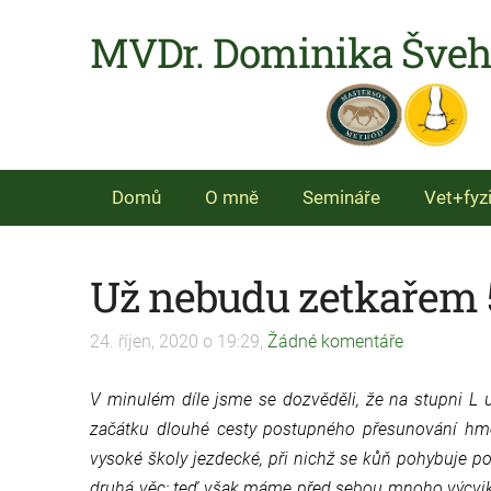
MVDr. Dominika Šve
Domů
O mně
Semináře
Vet+fyz
Už nebudu zetkařem 5
24. říjen, 2020 o 19:29,
Žádné komentáře
V minulém díle jsme se dozvěděli, že na stupni L
začátku dlouhé cesty postupného přesunování hmo
vysoké školy jezdecké, při nichž se kůň pohybuje p
druhá věc; teď však máme před sebou mnoho výcviko