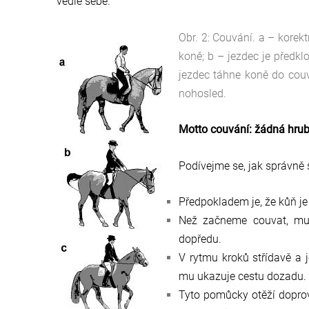
vedle sebe.
Obr. 2: Couvání. a – kore
koně; b – jezdec je předkl
jezdec táhne koně do cou
nohosled.
Motto couvání: žádná hrubo
Podívejme se, jak správně
Předpokladem je, že kůň j
Než začneme couvat, mus
dopředu.
V rytmu kroků střídavě a 
mu ukazuje cestu dozadu.
Tyto pomůcky otěží dopro