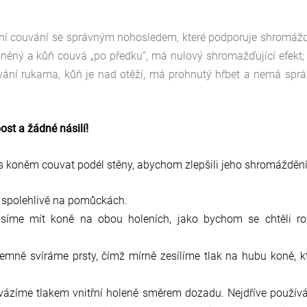
ktní couvání se správným nohosledem, které podporuje shromáž
oněný a kůň couvá „po předku“, má nulový shromažďující efekt;
vání rukama, kůň je nad otěží, má prohnutý hřbet a nemá spr
st a žádné násilí!
 s koněm couvat podél stěny, abychom zlepšili jeho shromáždění
e spolehlivě na pomůckách.
íme mít koně na obou holeních, jako bychom se chtěli roz
jemně svíráme prsty, čímž mírně zesílíme tlak na hubu koně, k
vázíme tlakem vnitřní holeně směrem dozadu. Nejdříve použí