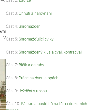
Část 2:
Zádrže
Část 3:
Ohnutí a narovnání
Část 4:
Shromáždění
evní
). V
Část 5:
Shromažďující cviky
Část 6:
Shromážděný klus a cval, kontracval
Část 7:
Bičík a ostruhy
Část 8:
Práce na dvou stopách
Část 9:
Ježdění s uzdou
Část 10:
Pár rad a postřehů na téma drezurních