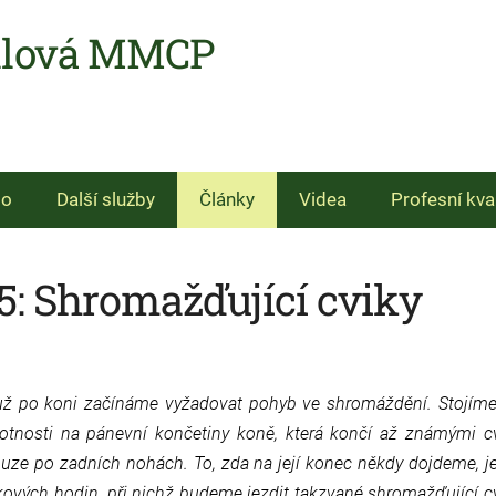
hlová MMCP
io
Další služby
Články
Videa
Profesní kva
: Shromažďující cviky
 už po koni začínáme vyžadovat pohyb ve shromáždění. Stojím
tnosti na pánevní končetiny koně, která končí až známými c
ouze po zadních nohách. To, zda na její konec někdy dojdeme, j
vých hodin, při nichž budeme jezdit takzvané shromažďující c