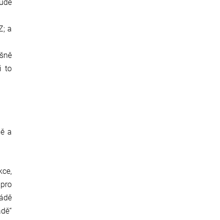
bude
Z; a
ušně
i to
ně a
kce,
 pro
zádě
ádě“