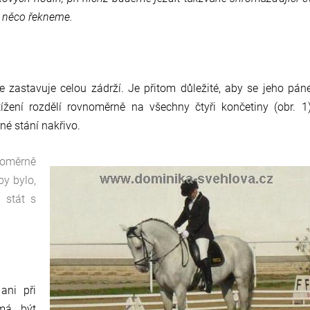
h něco řekneme.
se zastavuje celou zádrží. Je přitom důležité, aby se jeho pán
ížení rozdělí rovnoměrně na všechny čtyři končetiny (obr. 1
né stání nakřivo.
noměrně
by bylo,
 stát s
ani při
má být