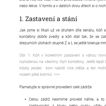
nebo lekce. V tomto a v dalších dvou dílech si o nic
1. Zastavení a stání
Jak jsme si říkali už ve druhém díle seriálu, kůň 
končetiny dobře zvedly a kůň stál tak, že se zat
drezurních úlohách stupně Z a L se ještě toleruje mír
Obr. 1: Kůň v korektním zastavení s váhou rov
rozloženou na všechny čtyři končetiny. Ještě lepší 
kdyby jezdec koni nabídl více otěže a ten mohl
nosem před kolmicí. >>>
Pamatujte si správné provedení celé zádrže:
Celou zádrž nesmíme provést náhle, a to 
zastavování z klusu nebo cvalu; vždy 