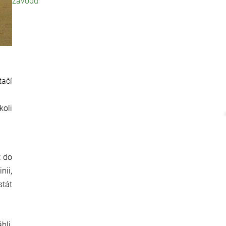
závodů
tačí
koli
t do
nii,
stát
hli,