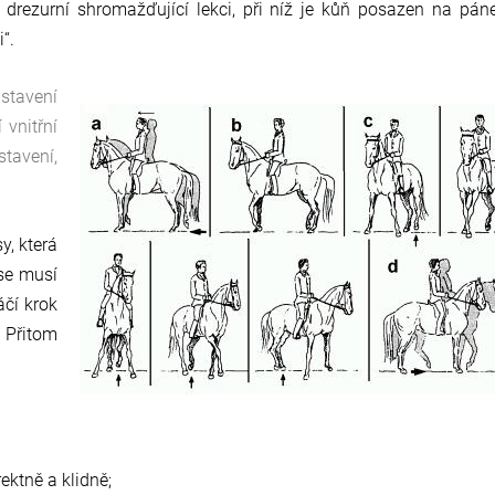
drezurní shromažďující lekci, při níž je kůň posazen na pán
“.
stavení
 vnitřní
tavení,
y, která
 se musí
áčí krok
 Přitom
ektně a klidně;