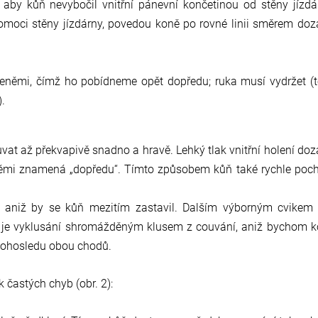
, aby kůň nevybočil vnitřní pánevní končetinou od stěny jízdá
pomoci stěny jízdárny, povedou koně po rovné linii směrem do
němi, čímž ho pobídneme opět dopředu; ruka musí vydržet (
.
vat až překvapivě snadno a hravě. Lehký tlak vnitřní holení do
němi znamená „dopředu“. Tímto způsobem kůň také rychle poc
, aniž by se kůň mezitím zastavil. Dalším výborným cvikem
n je vyklusání shromážděným klusem z couvání, aniž bychom 
 nohosledu obou chodů.
ik častých chyb (obr. 2):