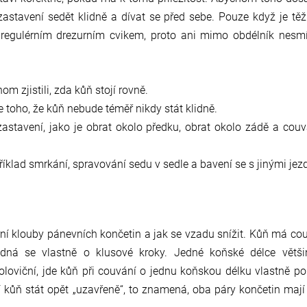
astavení sedět klidně a dívat se před sebe. Pouze když je těž
je regulérním drezurním cvikem, proto ani mimo obdélník nes
 zjistili, zda kůň stojí rovně.
 toho, že kůň nebude téměř nikdy stát klidně.
zastavení, jako je obrat okolo předku, obrat okolo zádě a couv
příklad smrkání, spravování sedu v sedle a bavení se s jinými jezd
ní klouby pánevních končetin a jak se vzadu snížit. Kůň má co
jedná se vlastně o klusové kroky. Jedné koňské délce větš
 poloviční, jde kůň při couvání o jednu koňskou délku vlastně p
kůň stát opět „uzavřeně“, to znamená, oba páry končetin mají