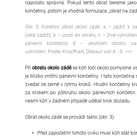
naprosto správná. Pokud tento obrat bereme jako 
končetiny, potom je vhodná formulace „obrat na zádi
Obr. 3: Korektní obrat okolo zádě. a – zádrž k za
(celá zádrž); b – úvod do obratu; c – živé vykročení
pánevní končetiny; d – ukončení obratu: zas
vykročení. Podle: Knopfhart, Dressur von A - S. >>>
Při
obratu okolo zádě
se kůň točí okolo pomyslné os
je blízko vnitřní pánevní končetiny. I tato končetina
zvedat ze země v rytmu kroků. Hrudní končetiny kr
za krokem po půlkruhu okolo pánevních končetin.
nesmí kůň v žádném případě udělat krok dozadu.
Obrat okolo zádě se provádí takto (obr. 3):
Před započetím tohoto cviku musí kůň stát kor