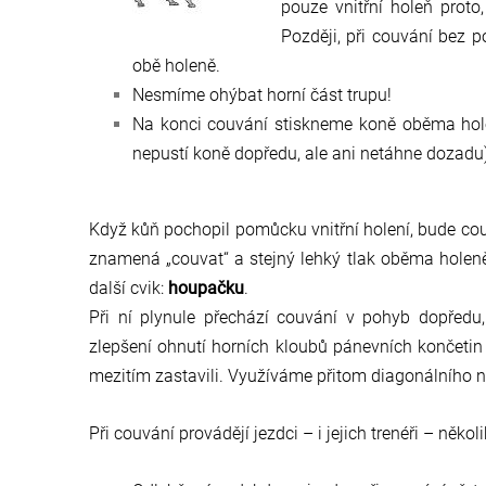
pouze vnitřní holeň proto
Později, při couvání bez 
obě holeně.
Nesmíme ohýbat horní část trupu!
Na konci couvání stiskneme koně oběma hole
nepustí koně dopředu, ale ani netáhne dozadu)
Když kůň pochopil pomůcku vnitřní holení, bude cou
znamená „couvat“ a stejný lehký tlak oběma hole
další cvik:
houpačku
.
Při ní plynule přechází couvání v pohyb dopředu
zlepšení ohnutí horních kloubů pánevních končeti
mezitím zastavili. Využíváme přitom diagonálního
Při couvání provádějí jezdci – i jejich trenéři – někol