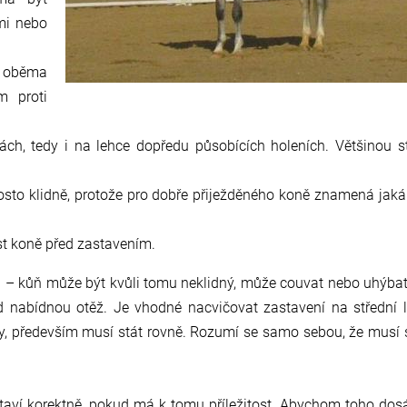
mi nebo
i oběma
m proti
h, tedy i na lehce dopředu působících holeních. Většinou s
osto klidně, protože pro dobře přiježděného koně znamená jaká
st koně před zastavením.
kou – kůň může být kvůli tomu neklidný, může couvat nebo uhýba
 nabídnou otěž. Je vhodné nacvičovat zastavení na střední li
ny, především musí stát rovně. Rozumí se samo sebou, že musí 
aví korektně, pokud má k tomu příležitost. Abychom toho dosá