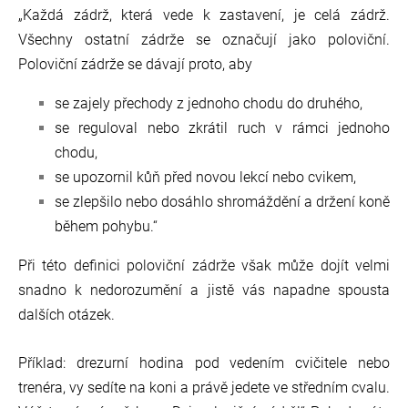
„Každá zádrž, která vede k zastavení, je celá zádrž.
Všechny ostatní zádrže se označují jako poloviční.
Poloviční zádrže se dávají proto, aby
se zajely přechody z jednoho chodu do druhého,
se reguloval nebo zkrátil ruch v rámci jednoho
chodu,
se upozornil kůň před novou lekcí nebo cvikem,
se zlepšilo nebo dosáhlo shromáždění a držení koně
během pohybu.“
Při této definici poloviční zádrže však může dojít velmi
snadno k nedorozumění a jistě vás napadne spousta
dalších otázek.
Příklad: drezurní hodina pod vedením cvičitele nebo
trenéra, vy sedíte na koni a právě jedete ve středním cvalu.