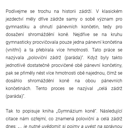
Podívejme se trochu na historii zádrží. V klasickém
jezdectví měly dříve zádrže samy o sobě význam pro
gymnastiku a ohnutí pánevních končetin, tedy pro
dosažení shromáždění koně. Nejdříve se na kruhu
gymnasticky procvičovala pouze jedna pánevní končetina
(vnitřní) a ta přebírala více hmotnosti. Tato práce se
nazývala „poloviční zádrž (paráda)“. Když byly takto
jednotlivě dostatečně procvičené obě pánevní končetiny,
pak se přiměly nést více hmotnosti obě najednou, čímž se
dosáhlo shromáždění koně na obou pánevních
končetinách. Tento proces se nazýval „celá zádrž
(paráda)“.
Tak to popisuje kniha „Gymnázium koně“. Následující
citace nám ozřejmí, co znamená poloviční a celá zádrž
dnes:
„… je nutné uvědomit si pojmy a uvést na správnou