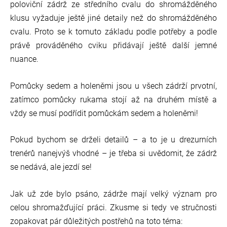
poloviční zádrž ze středního cvalu do shromážděného
klusu vyžaduje ještě jiné detaily než do shromážděného
cvalu. Proto se k tomuto základu podle potřeby a podle
právě prováděného cviku přidávají ještě další jemné
nuance.
Pomůcky sedem a holeněmi jsou u všech zádrží prvotní,
zatímco pomůcky rukama stojí až na druhém místě a
vždy se musí podřídit pomůckám sedem a holeněmi!
Pokud bychom se drželi detailů – a to je u drezurních
trenérů nanejvýš vhodné – je třeba si uvědomit, že zádrž
se nedává, ale jezdí se!
Jak už zde bylo psáno, zádrže mají velký význam pro
celou shromažďující práci. Zkusme si tedy ve stručnosti
zopakovat pár důležitých postřehů na toto téma: