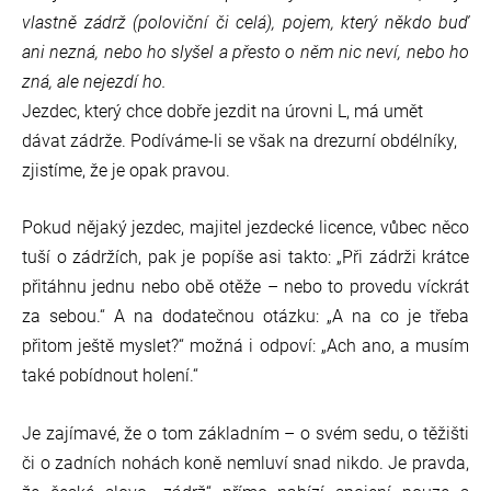
vlastně zádrž (poloviční či celá), pojem, který někdo buď
ani nezná, nebo ho slyšel a přesto o něm nic neví, nebo ho
zná, ale nejezdí ho.
Jezdec, který chce dobře jezdit na úrovni L, má umět
dávat zádrže. Podíváme-li se však na drezurní obdélníky,
zjistíme, že je opak pravou.
Pokud nějaký jezdec, majitel jezdecké licence, vůbec něco
tuší o zádržích, pak je popíše asi takto: „Při zádrži krátce
přitáhnu jednu nebo obě otěže – nebo to provedu víckrát
za sebou.“ A na dodatečnou otázku: „A na co je třeba
přitom ještě myslet?“ možná i odpoví: „Ach ano, a musím
také pobídnout holení.“
Je zajímavé, že o tom základním – o svém sedu, o těžišti
či o zadních nohách koně nemluví snad nikdo. Je pravda,