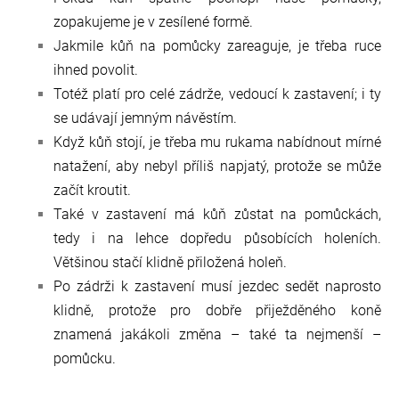
zopakujeme je v zesílené formě.
Jakmile kůň na pomůcky zareaguje, je třeba ruce
ihned povolit.
Totéž platí pro celé zádrže, vedoucí k zastavení; i ty
se udávají jemným návěstím.
Když kůň stojí, je třeba mu rukama nabídnout mírné
natažení, aby nebyl příliš napjatý, protože se může
začít kroutit.
Také v zastavení má kůň zůstat na pomůckách,
tedy i na lehce dopředu působících holeních.
Většinou stačí klidně přiložená holeň.
Po zádrži k zastavení musí jezdec sedět naprosto
klidně, protože pro dobře přiježděného koně
znamená jakákoli změna – také ta nejmenší –
pomůcku.