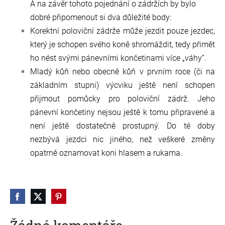
A na závěr tohoto pojednání o zádržích by bylo
dobré připomenout si dva důležité body:
Korektní poloviční zádrže může jezdit pouze jezdec,
který je schopen svého koně shromáždit, tedy přimět
ho nést svými pánevními končetinami více „váhy“.
Mladý kůň nebo obecně kůň v prvním roce (či na
základním stupni) výcviku ještě není schopen
přijmout pomůcky pro poloviční zádrž. Jeho
pánevní končetiny nejsou ještě k tomu připravené a
není ještě dostatečně prostupný. Do té doby
nezbývá jezdci nic jiného, než veškeré změny
opatrně oznamovat koni hlasem a rukama.