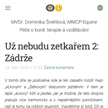
MVDr. Dominika Švehlová, MMCP-Equine
Péče o koně: terapie a vzdělávání
Už nebudu zetkařem 2:
Zádrže
24. říjen, 2020 o 21:55,
Žádné komentáře
V tomto díle se podíváme, kde je ten zásadní rozdíl mezi
„eLkovým“ a „Zetkovým“ drezurním ježděním. V čem je
lepší „eLkový“ kůň a jezdec, jak je možné, že tato dvojice
pracuje více harmonicky a s nepatrnějšími pomůckami,
než je tomu na nižších stupních. Vysvětlíme si totiž, CO je