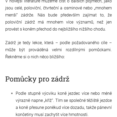
V novější literatuře můžeme číst o dalších pojmech, jako
jsou celé, poloviční, čtvrteční a osminové nebo „mnohem
menší“ zádrže. Nás bude především zajímat to, že
poloviční zádrž má mnohem více významů, než jen
provést s koněm přechod do nejbližšího nižšího chodu.
Zádrž je tedy lekce, která – podle požadovaného cíle –
může být prováděná velmi rozdílnými pomůckami.
Řekněme si o nich něco bližšího:
Pomůcky pro zádrž
Podle stupně výcviku koně jezdec více nebo méně
výrazně napne „kříž“. Tím se společné těžiště jezdce
a koně přesune poněkud více dozadu, takže pánevní
končetiny musí zachytit více hmotnosti.