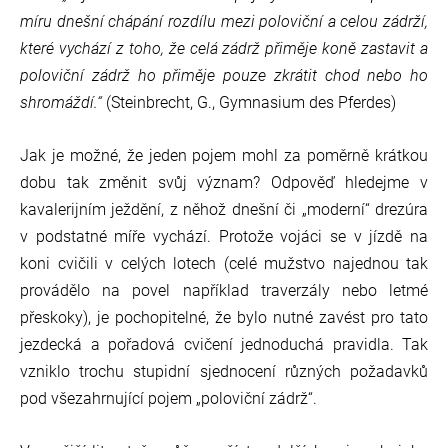
míru dnešní chápání rozdílu mezi poloviční a celou zádrží,
které vychází z toho, že celá zádrž přiměje koně zastavit a
poloviční zádrž ho přiměje pouze zkrátit chod nebo ho
shromáždí.“
(Steinbrecht, G., Gymnasium des Pferdes)
Jak je možné, že jeden pojem mohl za poměrně krátkou
dobu tak změnit svůj význam? Odpověď hledejme v
kavalerijním ježdění, z něhož dnešní či „moderní“ drezúra
v podstatné míře vychází. Protože vojáci se v jízdě na
koni cvičili v celých lotech (celé mužstvo najednou tak
provádělo na povel například traverzály nebo letmé
přeskoky), je pochopitelné, že bylo nutné zavést pro tato
jezdecká a pořadová cvičení jednoduchá pravidla. Tak
vzniklo trochu stupidní sjednocení různých požadavků
pod všezahrnující pojem „poloviční zádrž“.