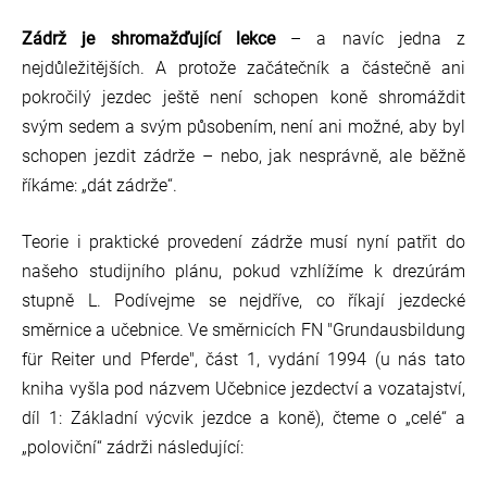
Zádrž je shromažďující lekce
– a navíc jedna z
nejdůležitějších. A protože začátečník a částečně ani
pokročilý jezdec ještě není schopen koně shromáždit
svým sedem a svým působením, není ani možné, aby byl
schopen jezdit zádrže – nebo, jak nesprávně, ale běžně
říkáme: „dát zádrže“.
Teorie i praktické provedení zádrže musí nyní patřit do
našeho studijního plánu, pokud vzhlížíme k drezúrám
stupně L. Podívejme se nejdříve, co říkají jezdecké
směrnice a učebnice. Ve směrnicích FN "Grundausbildung
für Reiter und Pferde", část 1, vydání 1994 (u nás tato
kniha vyšla pod názvem Učebnice jezdectví a vozatajství,
díl 1: Základní výcvik jezdce a koně), čteme o „celé“ a
„poloviční“ zádrži následující: