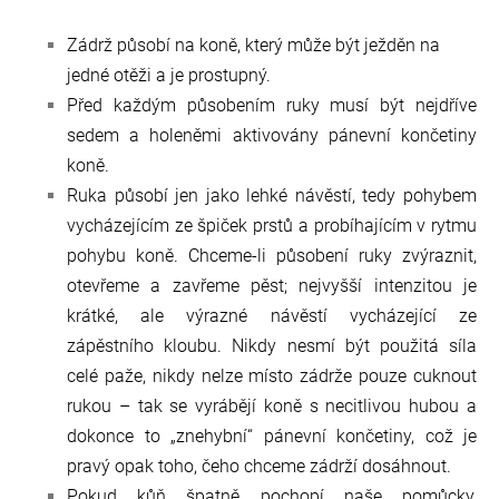
Zádrž působí na koně, který může být ježděn na
jedné otěži a je prostupný.
Před každým působením ruky musí být nejdříve
sedem a holeněmi aktivovány pánevní končetiny
koně.
Ruka působí jen jako lehké návěstí, tedy pohybem
vycházejícím ze špiček prstů a probíhajícím v rytmu
pohybu koně. Chceme-li působení ruky zvýraznit,
otevřeme a zavřeme pěst; nejvyšší intenzitou je
krátké, ale výrazné návěstí vycházející ze
zápěstního kloubu. Nikdy nesmí být použitá síla
celé paže, nikdy nelze místo zádrže pouze cuknout
rukou – tak se vyrábějí koně s necitlivou hubou a
dokonce to „znehybní“ pánevní končetiny, což je
pravý opak toho, čeho chceme zádrží dosáhnout.
Pokud kůň špatně pochopí naše pomůcky,