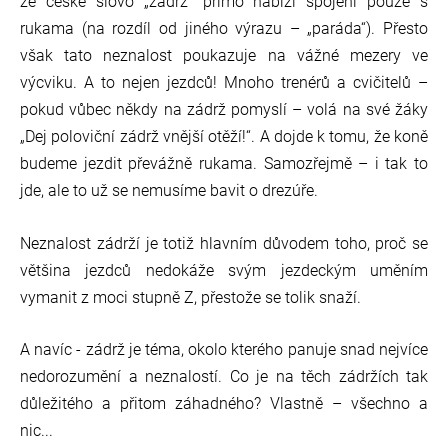
že české slovo „zádrž“ přímo nabízí spojení pouze s
rukama (na rozdíl od jiného výrazu – „paráda“). Přesto
však tato neznalost poukazuje na vážné mezery ve
výcviku. A to nejen jezdců! Mnoho trenérů a cvičitelů –
pokud vůbec někdy na zádrž pomyslí – volá na své žáky
„Dej poloviční zádrž vnější otěží!“. A dojde k tomu, že koně
budeme jezdit převážně rukama. Samozřejmě – i tak to
jde, ale to už se nemusíme bavit o drezúře.
Neznalost zádrží je totiž hlavním důvodem toho, proč se
většina jezdců nedokáže svým jezdeckým uměním
vymanit z moci stupně Z, přestože se tolik snaží.
A navíc - zádrž je téma, okolo kterého panuje snad nejvíce
nedorozumění a neznalostí. Co je na těch zádržích tak
důležitého a přitom záhadného? Vlastně – všechno a
nic...