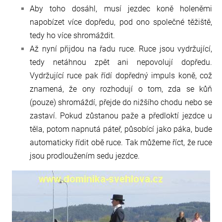
Aby toho dosáhl, musí jezdec koně holeněmi
napobízet více dopředu, pod ono společné těžiště,
tedy ho více shromáždit.
Až nyní přijdou na řadu ruce. Ruce jsou vydržující,
tedy netáhnou zpět ani nepovolují dopředu.
Vydržující ruce pak řídí dopředný impuls koně, což
znamená, že ony rozhodují o tom, zda se kůň
(pouze) shromáždí, přejde do nižšího chodu nebo se
zastaví. Pokud zůstanou paže a předloktí jezdce u
těla, potom napnutá páteř, působící jako páka, bude
automaticky řídit obě ruce. Tak můžeme říct, že ruce
jsou prodloužením sedu jezdce.