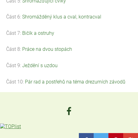
Část 5:
Shromažďující cviky
Část 6:
Shromážděný klus a cval, kontracval
Část 7:
Bičík a ostruhy
Část 8:
Práce na dvou stopách
Část 9:
Ježdění s uzdou
Část 10:
Pár rad a postřehů na téma drezurních závodů