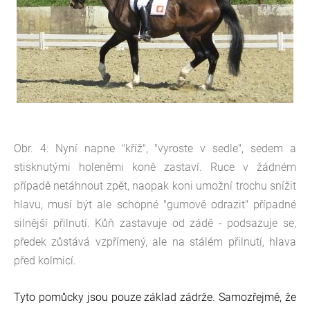
Obr. 4: Nyní napne "kříž", "vyroste v sedle", sedem a
stisknutými holeněmi koně zastaví. Ruce v žádném
případě netáhnout zpět, naopak koni umožní trochu snížit
hlavu, musí být ale schopné "gumově odrazit" případné
silnější přilnutí. Kůň zastavuje od zádě - podsazuje se,
předek zůstává vzpřímený, ale na stálém přilnutí, hlava
před kolmicí.
Tyto pomůcky jsou pouze základ zádrže. Samozřejmě, že