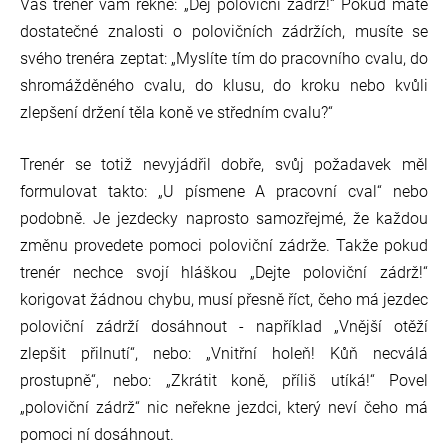
Váš trenér vám řekne: „Dej poloviční zádrž!“ Pokud máte
dostatečné znalosti o polovičních zádržích, musíte se
svého trenéra zeptat: „Myslíte tím do pracovního cvalu, do
shromážděného cvalu, do klusu, do kroku nebo kvůli
zlepšení držení těla koně ve středním cvalu?“
Trenér se totiž nevyjádřil dobře, svůj požadavek měl
formulovat takto: „U písmene A pracovní cval“ nebo
podobně. Je jezdecky naprosto samozřejmé, že každou
změnu provedete pomoci poloviční zádrže. Takže pokud
trenér nechce svojí hláškou „Dejte poloviční zádrž!“
korigovat žádnou chybu, musí přesně říct, čeho má jezdec
poloviční zádrží dosáhnout - například „Vnější otěží
zlepšit přilnutí“, nebo: „Vnitřní holeň! Kůň necválá
prostupně“, nebo: „Zkrátit koně, příliš utíká!“ Povel
„poloviční zádrž“ nic neřekne jezdci, který neví čeho má
pomoci ní dosáhnout.